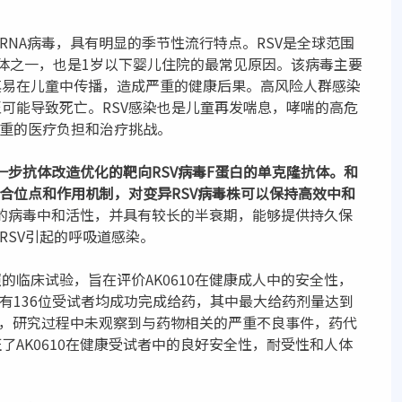
RNA病毒，具有明显的季节性流行特点。RSV是全球范围
体之一，也是1岁以下婴儿住院的最常见原因。该病毒主要
其易在儿童中传播，造成严重的健康后果。高风险人群感染
可能导致死亡。RSV感染也是儿童再发喘息，哮喘的高危
沉重的医疗负担和治疗挑战。
进一步抗体改造优化的靶向RSV病毒F蛋白的单克隆抗体。和
结合位点和作用机制，对变异RSV病毒株可以保持高效中和
出色的病毒中和活性，并具有较长的半衰期，能够提供持久保
RSV引起的呼吸道感染。
照的临床试验，旨在评价AK0610在健康成人中的安全性，
所有136位受试者均成功完成给药，其中最大给药剂量达到
半年，研究过程中未观察到与药物相关的严重不良事件，药代
AK0610在健康受试者中的良好安全性，耐受性和人体