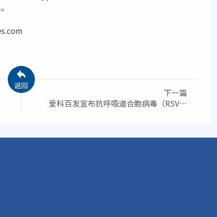
系。
s.com
返回
下一篇
爱科百发宣布抗呼吸道合胞病毒（RSV）
新药齐瑞索韦治疗婴幼儿患者3期临床研
究结果发表于《新英格兰医学杂志》