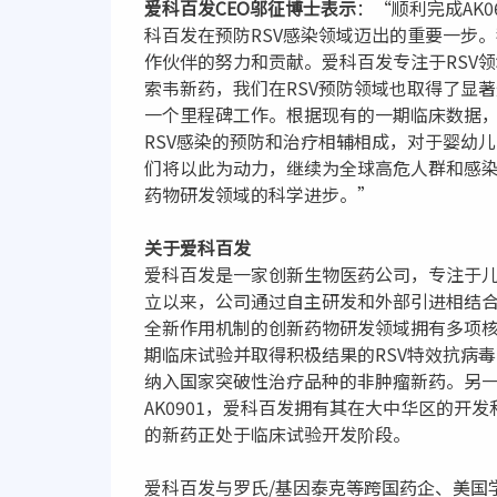
爱科百发CEO邬征博士表示
：“顺利完成AK
科百发在预防RSV感染领域迈出的重要一步
作伙伴的努力和贡献。爱科百发专注于RSV
索韦新药，我们在RSV预防领域也取得了显著
一个里程碑工作。根据现有的一期临床数据，我
RSV感染的预防和治疗相辅相成，对于婴幼
们将以此为动力，继续为全球高危人群和感染
药物研发领域的科学进步。”
关于爱科百发
爱科百发是一家创新生物医药公司，专注于儿
立以来，公司通过自主研发和外部引进相结
全新作用机制的创新药物研发领域拥有多项核
期临床试验并取得积极结果的RSV特效抗病
纳入国家突破性治疗品种的非肿瘤新药。另一
AK0901，爱科百发拥有其在大中华区的开
的新药正处于临床试验开发阶段。
爱科百发与罗氏/基因泰克等跨国药企、美国学