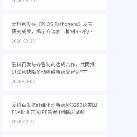
2026-04-10
爱科百发在《PLOS Pathogens》发表
研究成果，揭示齐瑞索韦抑制RSV的分
子机制
2026-03-23
爱科百发与齐鲁制药达成合作，共同推
进注意缺陷多动障碍新药爱智达®在中
国大陆的商业化进程
2026-03-03
爱科百发抗纤维化创新药AK3280获美国
FDA批准开展IPF患者II期临床试验
2026-02-12