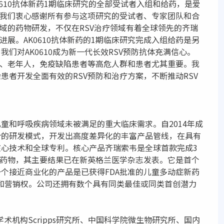
0610抗体新药1期临床研究的全部受试者入组和给药，是爱
。我们衷心感谢所有参与这项研究的受试者、专家团队和合
领域的药物研发，不仅在RSV治疗领域有着全球领先的齐瑞
进展。AK0610抗体新药的1期临床研究完成入组给药是另
们对AK0610成为新一代长效RSV预防抗体充满信心。
儿、老年人，免疫缺陷患者等高危人群和患者尤其重要。我
患者开发全面有效的RSV预防和治疗方案，不断推动RSV
童和呼吸疾病领域未被满足的重大临床需求。自2014年成
合的研发模式，开发出高度差异化的丰富产品管线，在具有
心技术和全球专利。核心产品齐瑞索韦是全球首款完成3
毒药物，其主要结果已在新英格兰医学杂志发表。它是首个
个接近商业化的产品是已获得FDA批准的儿童多动症新药
发和营销权。公司还拥有数个具有同类最佳或同类首创潜力
术机构Scripps研究所、中国科学院微生物研究所、国内