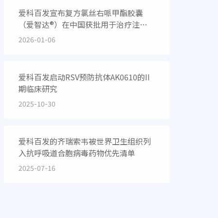
爱科百发宣布复方氯丝右哌甲酯胶囊
（爱智达®）在中国获批用于治疗注意
缺陷多动障碍
2026-01-06
爱科百发启动RSV预防抗体AK0610的II
期临床研究
2025-10-30
爱科百发的齐瑞索韦被世界卫生组织列
入抗呼吸道合胞病毒药物优先清单
2025-07-16