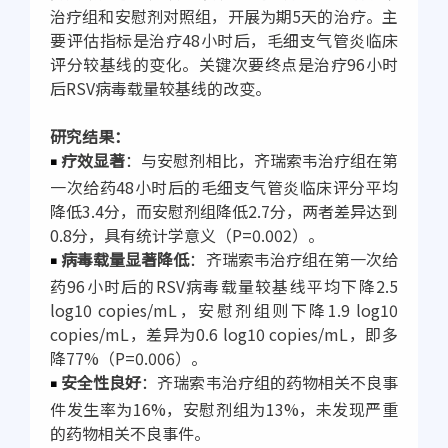
治疗组和安慰剂对照组，开展为期5天的治疗。主
要评估指标是治疗48小时后，毛细支气管炎临床
评分较基线的变化。关键次要终点是治疗96小时
后RSV病毒载量较基线的改变。
研究结果：
疗效显著
：与安慰剂相比，齐瑞索韦治疗组在第
￭
一次给药48小时后的毛细支气管炎临床评分平均
降低3.4分，而安慰剂组降低2.7分，两者差异达到
0.8分，具有统计学意义（P=0.002）。
病毒载量显著降低
：齐瑞索韦治疗组在第一次给
￭
药96小时后的RSV病毒载量较基线平均下降2.5
log10 copies/mL，安慰剂组则下降1.9 log10
copies/mL，差异为0.6 log10 copies/mL，即多
降77%（P=0.006）。
安全性良好
：齐瑞索韦治疗组的药物相关不良事
￭
件发生率为16%，安慰剂组为13%，未发现严重
的药物相关不良事件。