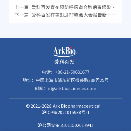
上一篇
爱科百发宣布预防呼吸道合胞病毒感染抗
体AK0610的1期临床研究顺利完成入组给药
下一篇
爱科百发在第8届IPF峰会大会报告新一代
抗纤维化药物AK3280的研究进展，并宣布已完成
2期临床试验的全部受试者入组
电话：+86-21-50681677
地址：中国上海市浦东新区盛荣路388弄25号
邮箱：ir@arkbiosciences.com
© 2021-2026 Ark Biopharmaceutical
沪ICP备2021015938号-1
沪公网安备 31011502017941