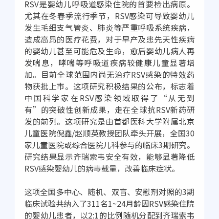
RSV是婴幼儿呼吸道感染住院的首要检出病原。
尤其在冬春季流行季节，RSV感染可导致婴幼儿
发生毛细支气管炎、肺炎等严重呼吸系统疾病，
造成高昂的医疗花费，对于早产及患先天性疾病
的婴幼儿甚至可能危及生命，愈后婴幼儿病人再
发喘息，哮喘等呼吸道疾病较健康儿童显著增
加。目前全球范围内尚无治疗RSV感染的特效药
物获批上市。这项研究积极结果的公布，标志着
中国科学家在RSV感染领域取得了“从无到
有”的突破性创新成果，走在全球抗RSV新药研
发的前列。这项研究是由首都医科大学附属北京
儿童医院倪鑫/赵顺英教授团队牵头开展，全国30
家儿童医院或综合医院儿科参与的临床3期研究。
研究结果显示齐瑞索韦安全有效，能够显著降低
RSV感染婴幼儿的病毒载量，改善临床症状。
这项全国多中心、随机、双盲、安慰剂对照的3期
临床试验共纳入了311名1~24月龄因RSV感染住院
的婴幼儿患者，以2:1的比例随机分配到齐瑞索韦