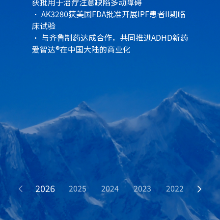
获批用于治疗注意缺陷多动障碍
期临床研究启动
事宜达成战略合作
协议
· 启动AK3287 I/II期临床试验
· 启动AK0529美国I期临床试验
· 启动AK0529的III期临床试验
研究
· 从罗氏授权引进AK3280全球权益
· 启动AK0529在中国的I期临床试验，并完
·
从罗氏授权引进AK529并获得全球权益
·
·
· AK0610用于预防呼吸道合胞病毒感染的I
·
· AK0529的III期临床试验取得积极结果，达
· 从中国科学院微生物研究所引进AK0610全
· 将AK0706中国权益授权转让给特宝生物
成首次中国成人给药
·
AK3280获美国FDA批准开展IPF患者II期临
齐瑞索韦被世界卫生组织列入抗呼吸道合
AK0901启动注册桥接临床试验
启动AK0529在澳大利亚的I期临床试验并
床试验
胞病毒药物优先清单
期临床试验已完成全部受试者入组
·
到主要终点和关键次要终点
球权利授权
· AK0529获国家药监局突破性治疗药物认定
· 与Calibr开始合作研发AK0705
完成首次人体给药
AK0610 IND申请获批
·
· AK0901用于治疗注意缺陷多动障碍的上市
· AK0529治疗婴幼儿患者III期临床研究结果
· 完成D轮融资
· 从Commave引进FDA已批准的ADHD创新
· 获卫建委创新大赛金奖
·
与齐鲁制药达成合作，共同推进ADHD新药
完成天使轮融资
爱智达®在中国大陆的商业化
申请获NMPA受理并纳入优先审评
发表于《新英格兰医学杂志》
· AK0529上市许可申请获NMPA受理，并被
药AZSTARYS
·
· AK3280用于治疗特发性肺纤维化的II期临
纳入优先审评
与Partex深化战略合作，共同推进新型
ATR抑制剂AK0658的全球开发
床试验已完成全部受试者入组
·
· 爱科百发荣登“2
AK3280用于治疗特发性肺纤维化II期临床
023年度医疗健康最具投
研究取得积极结果
资价值企业TOP50
”榜单
· AK0529治疗6个月以下住院婴儿的研究结
果发表于《柳叶刀·儿童青少年健康》
· AK0901用于治疗注意缺陷多动障碍的Ⅲ期
临床研究顺利完成
2026
2025
2024
2023
2022
2021