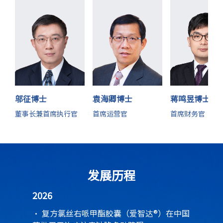
Peter Barnes
Richard Whitley
王亚
国际知名呼吸专家
杰出的儿科教授
临床药理专家
英国皇家学会院士
抗病毒研究意见领袖
前FDA定量药
邬征博士
袁海卿博士
蒋鸣昱博士
伦敦帝国学院教授
吉利德董事会成员
审评部部长
董事长兼首席执行官
首席运营官
首席财务官
发展历程
2026
· 复方氯丝右哌甲酯胶囊（爱智达®）在中国
·
· 与Partex对于AK0707开展合作及对外授权
·
· 启动AK3280中国II期临床试验
· 完成C轮融资
· 第一次JPM路演
· 启动AK3280在瑞典的I期安全药理学临床
· 完成B轮融资
· 完成A+轮融资
·
· 完成A轮融资
·
·
AK0610用于预防呼吸道合胞病毒感染的II
与Calibr续签关于AK0705的联合开发合作
成立苏州研发中心
爱科有限创立
爱科开曼创立