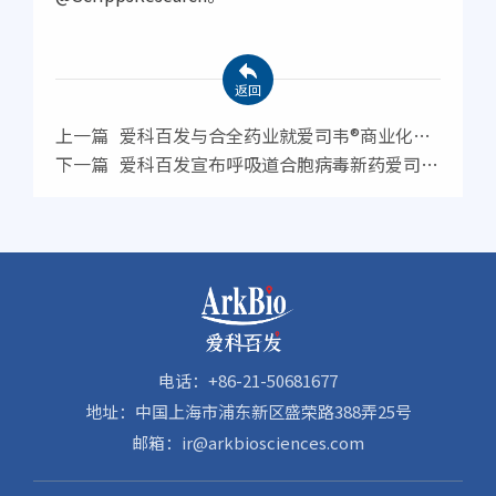
返回
上一篇
爱科百发与合全药业就爱司韦®商业化供
应签订合作协议
下一篇
爱科百发宣布呼吸道合胞病毒新药爱司韦
®的上市许可申请获国家药品监督管理局正式受理
并纳入优先审评审批程序
电话：+86-21-50681677
地址：中国上海市浦东新区盛荣路388弄25号
邮箱：ir@arkbiosciences.com