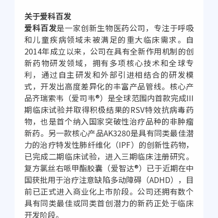
关于爱科百发
爱科百发
是一家创新生物医药公司，专注于呼吸
和儿童疾病领域未被满足的重大临床需求。自
2014年成立以来，公司在具有全新作用机制的创
新药物研发领域，拥有多项核心技术和全球专
利，通过自主研发和外部引进相结合的研发模
式，开发出高度差异化的丰富产品管线。核心产
品齐瑞索韦（爱司韦®）是全球范围内首款完成III
期临床试验并取得积极结果的RSV特效抗病毒药
物，也是首个纳入国家突破性治疗品种的非肿瘤
新药。另一款核心产品AK3280是具有同类最佳潜
力的治疗特发性肺纤维化（IPF）的创新性药物，
已完成二期临床试验，进入三期临床注册研究。
复方氯丝右哌甲酯胶囊（爱智达®）已于近期在中
国获批用于治疗注意缺陷多动障碍（ADHD），目
前已正式进入商业化上市阶段。公司还拥有数个
具有同类最佳或同类首创潜力的新药正处于临床
开发阶段。