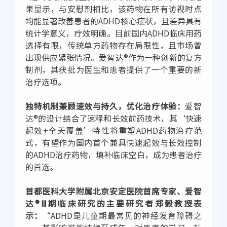
果显示，与安慰剂相比，该药物在所有访视时点
均能显著改善患者的ADHD核心症状，且差异具有
统计学意义，疗效明确。目前国内ADHD临床用药
选择有限，传统单方药物存在局限性，且市场曾
出现供应紧张情况。爱智达®作为一种创新的复方
制剂，其获批为医生和患者提供了一个重要的新
治疗选项。
独特机制兼顾速效与持久，优化治疗体验：
爱智
达®的设计结合了速释和长效前药技术，其‘快速
起效+全天覆盖’特性将重塑ADHD药物治疗范
式，有望作为国内首个兼具快速起效与长效控制
的ADHD治疗药物，填补临床空白，成为患者治疗
的首选。
首都医科大学附属北京安定医院首席专家、爱智
达®Ⅲ期临床研究的主要研究者郑毅教授表
示：
“ADHD是儿童期最常见的神经发育障碍之