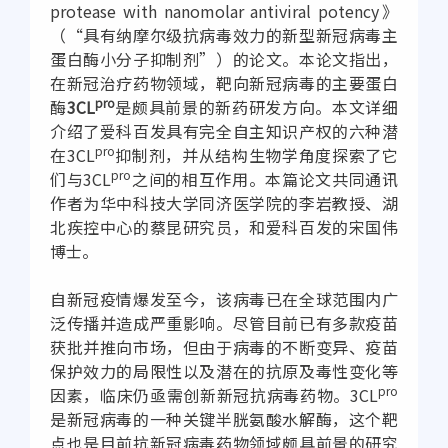
protease with nanomolar antiviral potency》
（“具有纳摩尔级抗病毒效力的新型新冠病毒主
蛋白酶小分子抑制剂”）的论文。本论文指出，
在新冠治疗药物领域，靶向新冠病毒的主要蛋白
pro
酶
3CL
是颇具前景的新药研发方向。本文详细
介绍了爱科百发具有完全自主知识产权的六种潜
pro
在3CL
抑制剂，并从结构生物学角度探索了它
pro
们与3CL
之间的相互作用。本篇论文共同通讯
作者为华中科技大学同济医学院的李岩教授、湖
北疾控中心的蔡昆研究员，和爱科百发的宋国伟
博士。
自新冠疫情爆发至今，该病毒已在全球范围内广
泛传播并造成严重影响。尽管目前已有多款疫苗
获批并推向市场，但由于病毒的不断变异、疫苗
保护效力的局限性以及潜在的抗原及毒性变化等
pro
因素，临床仍亟需创新新冠抗病毒药物。3CL
是新冠病毒的一种关键半胱氨酸水解酶，这个靶
点也是目前抗新冠病毒药物领域颇具前景的研究