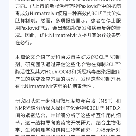
方向。已上市的新冠治疗药物Paxlovid™中的抗病
pro
毒成分Nirmatrelvir便是一种高效的3CL
共价拟
肽抑制剂。然而，多项报告显示，患者在停止服
用Paxlovid™后，会出现症状复发和病毒反弹的情
况。因此，优化Nirmatrelvir以提升其治疗效果势
在必行。
pro
本篇论文介绍了爱科百发自主研发的3CL
抑制
pro
剂。研究团队通过评估这些化合物在抑制3CL
酶活性及其对HCoV-OC43和新冠病毒感染细胞所
产生的病变效应方面的表现，发现这些抑制剂具
有比Nirmatrelvir更强的抗病毒活性。
研究团队进一步利用微尺度热泳实验（MST）和
pro
NMR光谱分析深入探讨了化合物和3CL
NTD之
间的紧密结合，并详细分析了这些相互作用的细
节。这一结构导向的药物开发研究，结合生物化
学、生物物理学和结构生物学研究，为揭示针对