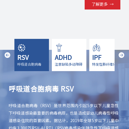
了解更多
→
RSV
ADHD
IPF
肺病
呼吸道合胞病毒
注意缺陷多动障碍
特发性肺纤维化
呼吸道合胞病毒 RSV
注意缺陷多动障碍 ADHD
特发性肺纤维化 IPF
慢性阻塞性肺病 COPD
呼吸道合胞病毒（RSV）是世界范围内引起5岁以下儿童急性
注意缺陷多动障碍（ADHD）是一种常见的慢性神经发育障
特发性肺纤维化（IPF）是一种病因不明的慢性进行性纤维化
慢性阻塞性肺病（COPD）是一类导致肺部通气阻塞的慢性炎
下呼吸道感染最重要的病毒病原，也是造成婴幼儿病毒性呼吸
碍，起病于童年期，影响可延续至成年，其主要特征是与发育
肺炎的特殊表现形式。于2018年5月11日，中国《第一批罕见
症性肺部疾病，它包括肺气肿、慢性支气管炎以及一些哮喘病
道感染住院的首要因素。据估计，2019年全球5岁以下儿童中
水平不相称的注意缺陷和（或）多动冲动。据估计，全球儿童
病目录》指定特发性肺纤维化为121种罕见病之一。据估计，
例。临床症状常见有呼吸困难、咳嗽、黏液增多以及气喘。
约有3,300万RSV-ALRTI（RSV病毒感染伴随急性下呼吸道感
ADHD患病率约为7.2%，中国儿童和青少年ADHD患病率达
2015年到2022年，全球IPF的患病人数由140万人增长至170
COPD患者是心脏病、肺癌以及一系列其他疾病的高危人群。