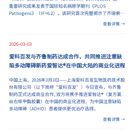
重要研究成果发表于国际知名病原学期刊《PLOS
Pathogens》（IF=6.2）。该研究首次完整揭示了齐瑞索韦
抑制RSV的分子机制，为全球RSV口服治疗药物研发提供了
查看详情
→
关键科学证据。
2026-03-03
爱科百发与齐鲁制药达成合作，共同推进注意缺
陷多动障碍新药爱智达®在中国大陆的商业化进程
中国上海，2026年3月3日——上海爱科百发生物医药技术股
份有限公司（以下简称“爱科百发”）今日宣布，与齐鲁
制药正式达成商业合作, 双方将携手推进爱智达®（复方氯
丝右哌甲酯胶囊）在中国的商业化进程，为中国注意缺陷
多动障碍（ADHD）患者提供更优治疗选择。
查看详情
→