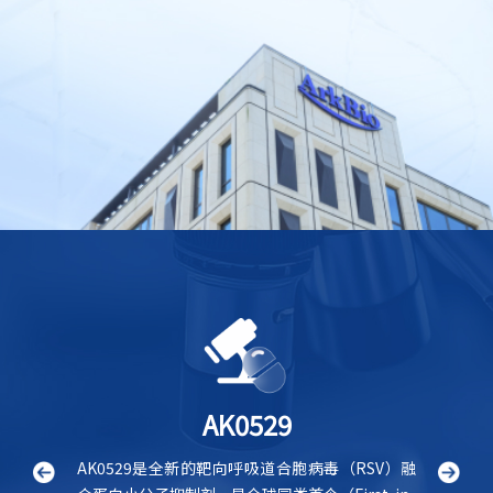
AK0529
统疾病的同
AK0529是全新的靶向呼吸道合胞病毒（RSV）融
AK09