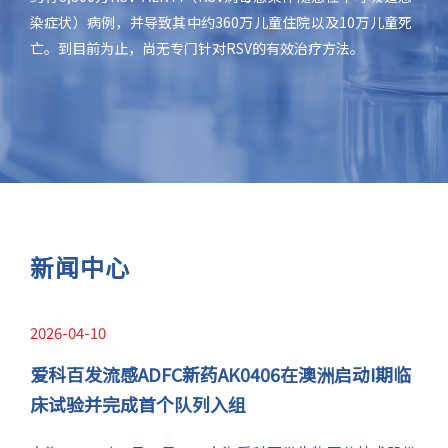
染症状）病例，并导致其中约360万儿童住院以及10万儿童死
6.3%。ADHD整体患病率较高，但儿童ADHD就诊率仅有
万人。IPF起病隐匿，之后病程持续进展、不可预测和不可逆
2020年，全球约有2.18亿COPD患者，其中中国就有1.14亿左
亡。到目前为止，尚无专门针对RSV的有效治疗方法。
10%。
转，患者中位生存时间仅3-5年，五年生存率估计约为20%，
右患者。近年来，中国COPD患者患病率呈上升趋势，在老年
甚至低于许多类型的癌症的生存率。现有的两种治疗药物耐受
人中更是如此，预计到2030年将增至1.53亿患者。COPD目前
性差，有副作用（如胃肠不耐受、光毒性和肝毒性 ），可能导
尚无根治方法，现有药物主要依赖于支气管扩张剂，但仅能缓
致治疗中断。
解症状，延缓疾病进展。
新闻中心
2026-04-10
爱科百发流感ADFC新药AK0406在澳洲启动I期临
床试验并完成首个队列入组